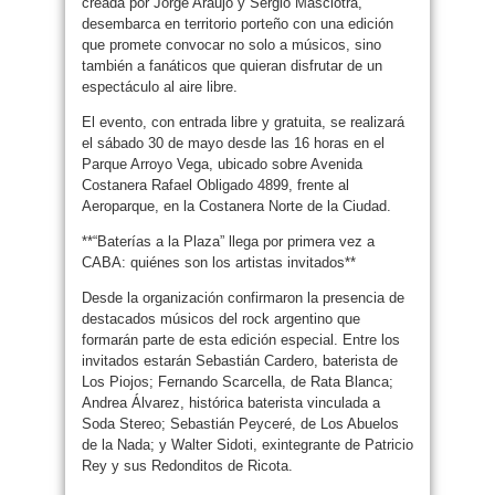
creada por Jorge Araujo y Sergio Masciotra,
desembarca en territorio porteño con una edición
que promete convocar no solo a músicos, sino
también a fanáticos que quieran disfrutar de un
espectáculo al aire libre.
El evento, con entrada libre y gratuita, se realizará
el sábado 30 de mayo desde las 16 horas en el
Parque Arroyo Vega, ubicado sobre Avenida
Costanera Rafael Obligado 4899, frente al
Aeroparque, en la Costanera Norte de la Ciudad.
**“Baterías a la Plaza” llega por primera vez a
CABA: quiénes son los artistas invitados**
Desde la organización confirmaron la presencia de
destacados músicos del rock argentino que
formarán parte de esta edición especial. Entre los
invitados estarán Sebastián Cardero, baterista de
Los Piojos; Fernando Scarcella, de Rata Blanca;
Andrea Álvarez, histórica baterista vinculada a
Soda Stereo; Sebastián Peyceré, de Los Abuelos
de la Nada; y Walter Sidoti, exintegrante de Patricio
Rey y sus Redonditos de Ricota.